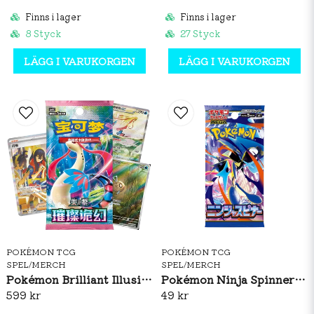
Finns i lager
Finns i lager
8 Styck
27 Styck
LÄGG I VARUKORGEN
LÄGG I VARUKORGEN
POKÉMON TCG
POKÉMON TCG
SPEL/MERCH
SPEL/MERCH
Pokémon Brilliant Illusions CSV8C Booster Box Slim (S-CH)
Pokémon Ninja Spinner Booster Pack (JP)
599 kr
49 kr