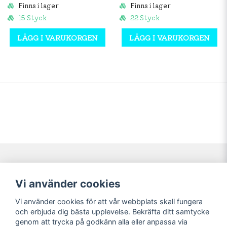
Finns i lager
Finns i lager
15 Styck
22 Styck
LÄGG I VARUKORGEN
LÄGG I VARUKORGEN
Navigering
Mitt konto
Vi använder cookies
Köpvillkor
Logga in
Vi använder cookies för att vår webbplats skall fungera
Nyheter!
Registrera dig
och erbjuda dig bästa upplevelse. Bekräfta ditt samtycke
Förbeställning
Glömt lösenord?
genom att trycka på godkänn alla eller anpassa via