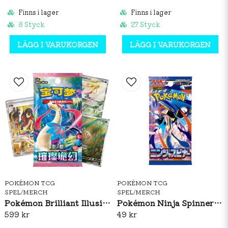
Finns i lager
Finns i lager
8 Styck
27 Styck
LÄGG I VARUKORGEN
LÄGG I VARUKORGEN
POKÉMON TCG
POKÉMON TCG
SPEL/MERCH
SPEL/MERCH
Pokémon Brilliant Illusions CSV8C Booster Box Slim (S-CH)
Pokémon Ninja Spinner Booster Pack (JP)
599 kr
49 kr