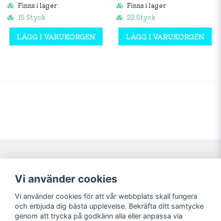
Finns i lager
Finns i lager
15 Styck
22 Styck
LÄGG I VARUKORGEN
LÄGG I VARUKORGEN
Navigering
Mitt konto
Vi använder cookies
Köpvillkor
Logga in
Vi använder cookies för att vår webbplats skall fungera
Nyheter!
Registrera dig
och erbjuda dig bästa upplevelse. Bekräfta ditt samtycke
Förbeställning
Glömt lösenord?
genom att trycka på godkänn alla eller anpassa via