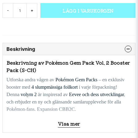
LÄGG I VARUKORGEN
-
+
Beskrivning
Beskrivning av Pokémon Gem Pack Vol. 2 Booster
Pack (S-CH)
Utforska andra vågen av
Pokémon Gem Packs
– en exklusiv
booster med
4 slumpmässiga foilkort
i varje förpackning!
Denna
volym 2
är inspirerad av
Eevee och dess utvecklingar
,
och erbjuder en ny och glänsande samlarupplevelse för alla
Pokémon-fans. Expansion CBB2C.
Varje kort i denna serie är
foil
, vilket gör varje drag spännande –
Visa mer
perfekt för samlare som vill ha något unikt och visuellt
imponerande.