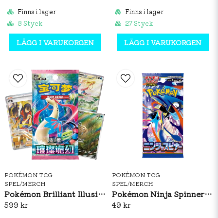
Finns i lager
Finns i lager
8 Styck
27 Styck
LÄGG I VARUKORGEN
LÄGG I VARUKORGEN
POKÉMON TCG
POKÉMON TCG
SPEL/MERCH
SPEL/MERCH
Pokémon Brilliant Illusions CSV8C Booster Box Slim (S-CH)
Pokémon Ninja Spinner Booster Pack (JP)
599 kr
49 kr