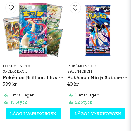
POKÉMON TCG
POKÉMON TCG
SPEL/MERCH
SPEL/MERCH
Pokémon Brilliant Illusions CSV8C Booster Box Slim (S-CH)
Pokémon Ninja Spinner Booster Pack (JP)
599 kr
49 kr
Finns i lager
Finns i lager
15 Styck
22 Styck
LÄGG I VARUKORGEN
LÄGG I VARUKORGEN