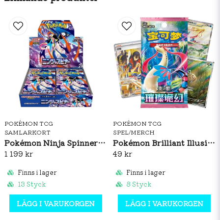
POKÉMON TCG
POKÉMON TCG
SAMLARKORT
SPEL/MERCH
Pokémon Ninja Spinner Booster Box (JP)
Pokémon Brilliant Illusions CSV8C Booster Pack Slim (S-CH)
1 199 kr
49 kr
Finns i lager
Finns i lager
13 Styck
8 Styck
LÄGG I VARUKORGEN
LÄGG I VARUKORGEN