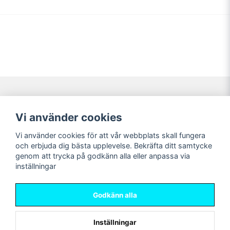
Navigering
Mitt konto
Vi använder cookies
Köpvillkor
Logga in
Vi använder cookies för att vår webbplats skall fungera
Nyheter!
Registrera dig
och erbjuda dig bästa upplevelse. Bekräfta ditt samtycke
Förbeställning
Glömt lösenord?
genom att trycka på godkänn alla eller anpassa via
inställningar
Sociala medier
Sweet Nerds
Facebook
© Copyright 2026
Godkänn alla
Instagram
Inställningar