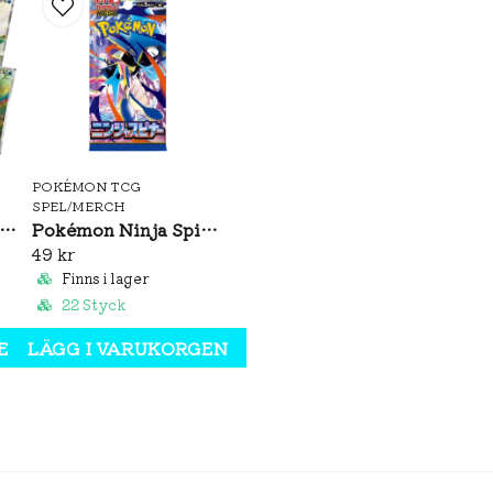
POKÉMON TCG
SPEL/MERCH
émon Brilliant Illusions CSV8C Booster Box Slim (S-CH)
Pokémon Ninja Spinner Booster Pack (JP)
49 kr
Finns i lager
22 Styck
EN
LÄGG I VARUKORGEN