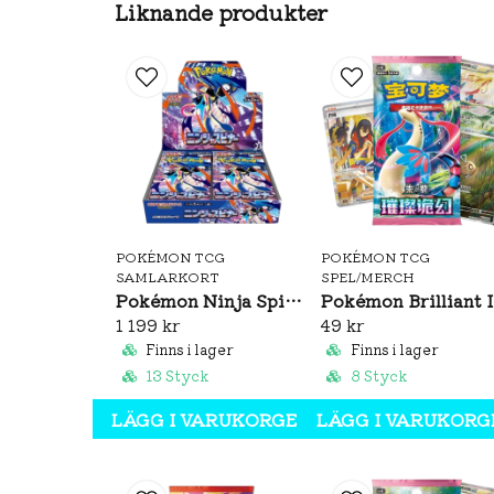
Liknande produkter
POKÉMON TCG
POKÉMON TCG
SAMLARKORT
SPEL/MERCH
Pokémon Ninja Spinner Booster Box (JP)
Pok
1 199 kr
49 kr
Finns i lager
Finns i lager
13 Styck
8 Styck
LÄGG I VARUKORGEN
LÄGG I VARUKORG