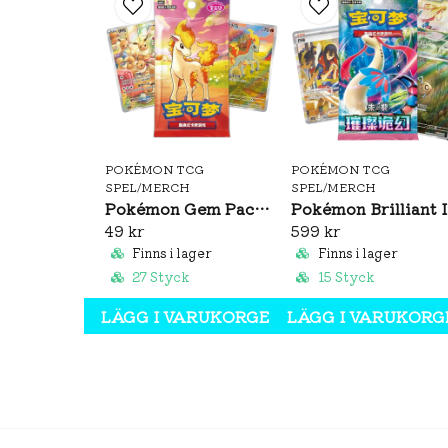
POKÉMON TCG
POKÉMON TCG
SPEL/MERCH
SPEL/MERCH
Pokémon Gem Pack Vol. 4 Booster Pack (S-CH)
Pok
49 kr
599 kr
Finns i lager
Finns i lager
27 Styck
15 Styck
LÄGG I VARUKORGEN
LÄGG I VARUKORG