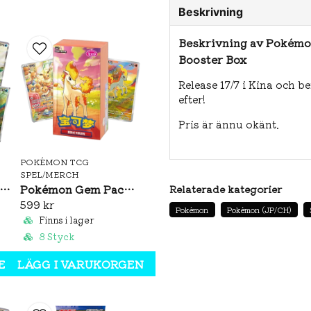
Beskrivning
Beskrivning av Pokémo
Booster Box
Release 17/7 i Kina och 
efter!
Pris är ännu okänt.
POKÉMON TCG
SPEL/MERCH
émon Brilliant Illusions CSV8C Booster Pack Slim (S-CH)
Pokémon Gem Pack Vol. 4 Booster Box (S-CH)
Relaterade kategorier
599 kr
Pokémon
Pokémon (JP/CH)
Finns i lager
8 Styck
EN
LÄGG I VARUKORGEN