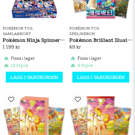
POKÉMON TCG
POKÉMON TCG
SAMLARKORT
SPEL/MERCH
Pokémon Ninja Spinner Booster Box (JP)
Pokémon Brilliant Illusions CSV8C Booster Pack Slim (S-CH)
1 199 kr
49 kr
Finns i lager
Finns i lager
13 Styck
8 Styck
LÄGG I VARUKORGEN
LÄGG I VARUKORGEN