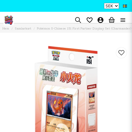
Hem
Samlarkort
Pokémon S-Chinese 151 First Partner Display Set (Charmander)