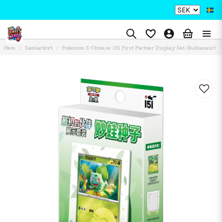
Hem
Samlarkort
Pokémon S-Chinese 151 First Partner Display Set (Bulbasaur)