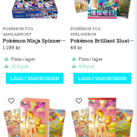
POKÉMON TCG
POKÉMON TCG
SAMLARKORT
SPEL/MERCH
Pokémon Ninja Spinner Booster Box (JP)
Pokémon Brilliant Illusions CSV8C Booster Pack Slim (S-CH)
1 199 kr
49 kr
Finns i lager
Finns i lager
13 Styck
8 Styck
LÄGG I VARUKORGEN
LÄGG I VARUKORGEN