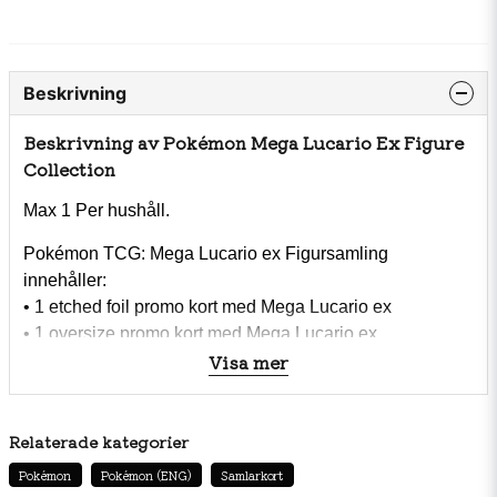
Beskrivning
Beskrivning av Pokémon Mega Lucario Ex Figure
Collection
Max 1 Per hushåll.
Pokémon TCG: Mega Lucario ex Figursamling
innehåller:
• 1 etched foil promo kort med Mega Lucario ex
• 1 oversize promo kort med Mega Lucario ex
Visa mer
• 1 figur med Mega Lucario
• 5 Pokémon TCG booster packs
• Ett kodkort till Pokémon TCG Live
Relaterade kategorier
Pokémon
Pokémon (ENG)
Samlarkort