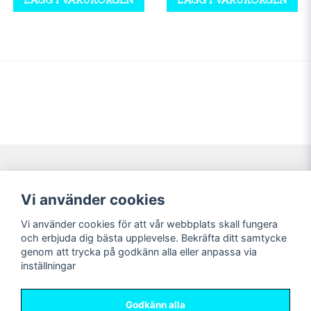
Navigering
Mitt konto
Vi använder cookies
Köpvillkor
Logga in
Vi använder cookies för att vår webbplats skall fungera
Nyheter!
Registrera dig
och erbjuda dig bästa upplevelse. Bekräfta ditt samtycke
Förbeställning
Glömt lösenord?
genom att trycka på godkänn alla eller anpassa via
inställningar
Sociala medier
Sweet Nerds
Facebook
© Copyright 2026
Godkänn alla