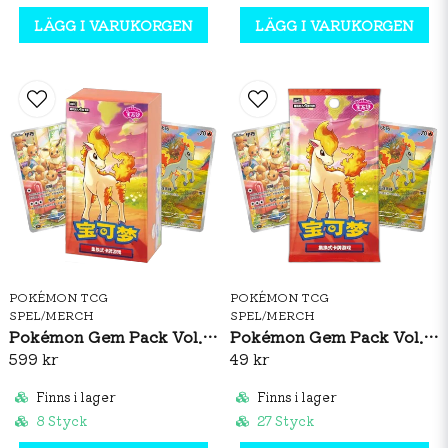
LÄGG I VARUKORGEN
LÄGG I VARUKORGEN
POKÉMON TCG
POKÉMON TCG
SPEL/MERCH
SPEL/MERCH
Pokémon Gem Pack Vol. 4 Booster Box (S-CH)
Pokémon Gem Pack Vol. 4 Booster Pack (S-CH)
599 kr
49 kr
Finns i lager
Finns i lager
8 Styck
27 Styck