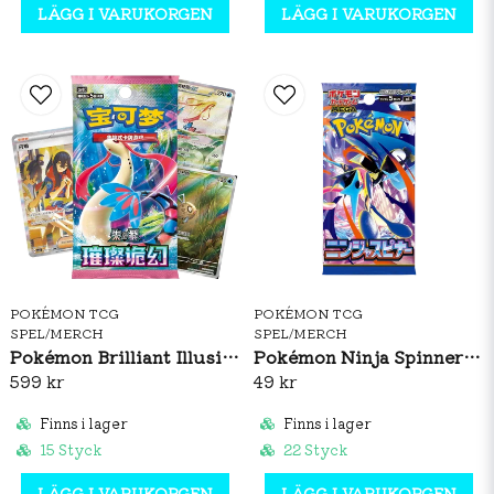
LÄGG I VARUKORGEN
LÄGG I VARUKORGEN
POKÉMON TCG
POKÉMON TCG
SPEL/MERCH
SPEL/MERCH
Pokémon Brilliant Illusions CSV8C Booster Box Slim (S-CH)
Pokémon Ninja Spinner Booster Pack (JP)
599 kr
49 kr
Finns i lager
Finns i lager
15 Styck
22 Styck
LÄGG I VARUKORGEN
LÄGG I VARUKORGEN