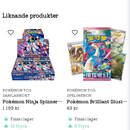
Liknande produkter
POKÉMON TCG
POKÉMON TCG
SAMLARKORT
SPEL/MERCH
Pokémon Ninja Spinner Booster Box (JP)
Pokémon Brilliant Illusions CSV8C Booster Pack Slim (S-CH)
1 199 kr
49 kr
Finns i lager
Finns i lager
13 Styck
8 Styck