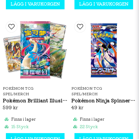
LÄGG I VARUKORGEN
LÄGG I VARUKORGEN
POKÉMON TCG
POKÉMON TCG
SPEL/MERCH
SPEL/MERCH
Pokémon Brilliant Illusions CSV8C Booster Box Slim (S-CH)
Pokémon Ninja Spinner Booster Pack (JP)
599 kr
49 kr
Finns i lager
Finns i lager
15 Styck
22 Styck
LÄGG I VARUKORGEN
LÄGG I VARUKORGEN