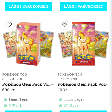
LÄGG I VARUKORGEN
LÄGG I VARUKORGEN
POKÉMON TCG
POKÉMON TCG
SPEL/MERCH
SPEL/MERCH
Pokémon Gem Pack Vol. 4 Booster Box (S-CH)
Pokémon Gem Pack Vol. 4 Booster Pack (S-CH)
599 kr
49 kr
Finns i lager
Finns i lager
8 Styck
27 Styck