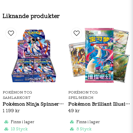
Liknande produkter
POKÉMON TCG
POKÉMON TCG
SAMLARKORT
SPEL/MERCH
Pokémon Ninja Spinner Booster Box (JP)
Pokémon Brilliant Illusions CSV8C Booster Pack Slim (S-CH)
1 199 kr
49 kr
Finns i lager
Finns i lager
13 Styck
8 Styck