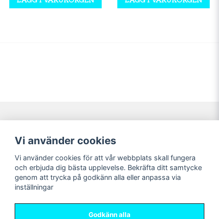
Navigering
Mitt konto
Vi använder cookies
Köpvillkor
Logga in
Vi använder cookies för att vår webbplats skall fungera
Nyheter!
Registrera dig
och erbjuda dig bästa upplevelse. Bekräfta ditt samtycke
Förbeställning
Glömt lösenord?
genom att trycka på godkänn alla eller anpassa via
inställningar
Sociala medier
Sweet Nerds
Facebook
© Copyright 2026
Godkänn alla