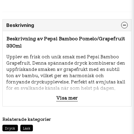
Beskrivning
Beskrivning av Pepsi Bamboo Pomelo/Grapefruit
330ml
Upplev en frisk och unik smak med Pepsi Bamboo
Grapefruit. Denna spännande dryck kombinerar den
uppfriskande smaken av grapefrukt med en subtil
ton av bambu, vilket ger en harmonisk och
förnyande dryckupplevelse. Perfekt att avnjutas kall
för en svalkande känsla när som helst på dagen.
Visa mer
Innehållsförteckning:
Kolsyrat vatten, socker, syra
(citronsyra), naturliga aromer (grapefrukt, bambu),
färgämne (karamell E150d), konserveringsmedel
(kaliumsorbat), koffein.
Relaterade kategorier
Dryck
Läsk