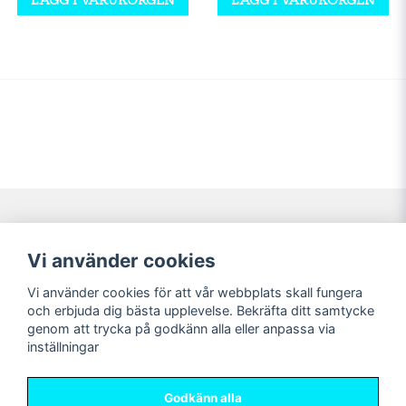
Navigering
Mitt konto
Vi använder cookies
Köpvillkor
Logga in
Vi använder cookies för att vår webbplats skall fungera
Nyheter!
Registrera dig
och erbjuda dig bästa upplevelse. Bekräfta ditt samtycke
Förbeställning
Glömt lösenord?
genom att trycka på godkänn alla eller anpassa via
inställningar
Sociala medier
Sweet Nerds
Facebook
© Copyright 2026
Godkänn alla