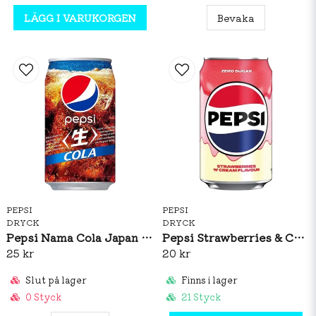
LÄGG I VARUKORGEN
Bevaka
PEPSI
PEPSI
DRYCK
DRYCK
Pepsi Nama Cola Japan 340ml
Pepsi Strawberries & Cream 330ml
25 kr
20 kr
Slut på lager
Finns i lager
0 Styck
21 Styck