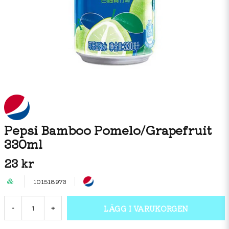
Pepsi Bamboo Pomelo/Grapefruit
330ml
23 kr
101518973
LÄGG I VARUKORGEN
-
+