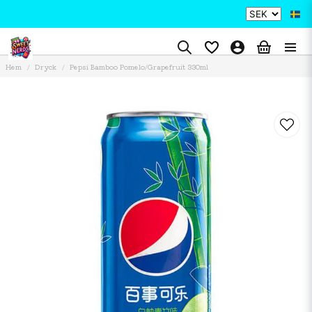
Hem
Dryck
Pepsi Bamboo Pomelo/Grapefruit 330ml