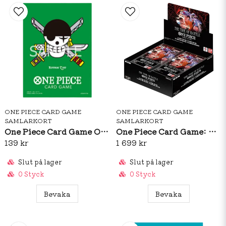
ONE PIECE CARD GAME
ONE PIECE CARD GAME
SAMLARKORT
SAMLARKORT
One Piece Card Game Official Sleeves: Premium Matte Roronoa Zoro
One Piece Card Game: OP16 The Time Of Battle Booster Box (ENG)
139 kr
1 699 kr
Slut på lager
Slut på lager
0 Styck
0 Styck
Bevaka
Bevaka