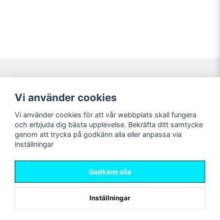
Navigering
Mitt konto
Vi använder cookies
Köpvillkor
Logga in
Vi använder cookies för att vår webbplats skall fungera
Nyheter!
Registrera dig
och erbjuda dig bästa upplevelse. Bekräfta ditt samtycke
Förbeställning
Glömt lösenord?
genom att trycka på godkänn alla eller anpassa via
inställningar
Sociala medier
Sweet Nerds
Facebook
© Copyright 2026
Godkänn alla
Instagram
Inställningar
Powered by Nyehandel AB