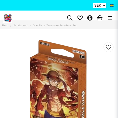
Hem
Samlarkort
One Piece Treasure Boosters Set