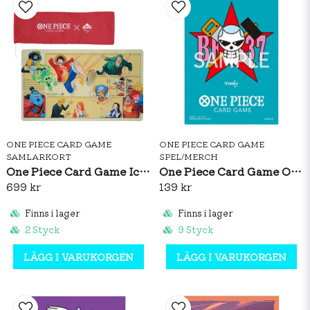
ONE PIECE CARD GAME
ONE PIECE CARD GAME
SAMLARKORT
SPEL/MERCH
One Piece Card Game Ichiban Kuji Playmat
One Piece Card Game Official Sleeves: Premium Matte Franky
699 kr
139 kr
Finns i lager
Finns i lager
2 Styck
9 Styck
LÄGG I VARUKORGEN
LÄGG I VARUKORGEN