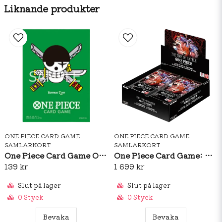
Liknande produkter
ONE PIECE CARD GAME
ONE PIECE CARD GAME
SAMLARKORT
SAMLARKORT
One Piece Card Game Official Sleeves: Premium Matte Roronoa Zoro
One Piece Card Game: OP16 The Time Of Battle Booster Box (ENG)
139 kr
1 699 kr
Slut på lager
Slut på lager
0 Styck
0 Styck
Bevaka
Bevaka