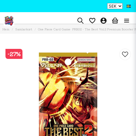
Hem
Samlarkort
One Piece Card Game: PRB02 - The Best Vol.2 Premium Booster P
-
27
%