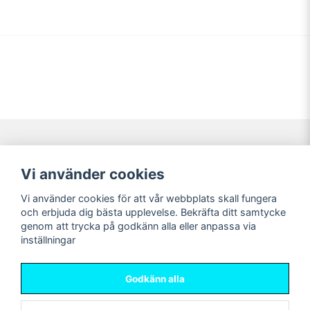
Navigering
Mitt konto
Vi använder cookies
Köpvillkor
Logga in
Vi använder cookies för att vår webbplats skall fungera
Nyheter!
Registrera dig
och erbjuda dig bästa upplevelse. Bekräfta ditt samtycke
Förbeställning
Glömt lösenord?
genom att trycka på godkänn alla eller anpassa via
inställningar
Sociala medier
Sweet Nerds
Facebook
© Copyright 2026
Godkänn alla
Instagram