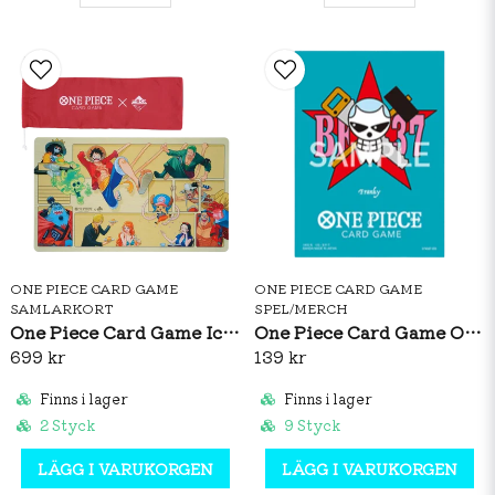
ONE PIECE CARD GAME
ONE PIECE CARD GAME
SAMLARKORT
SPEL/MERCH
One Piece Card Game Ichiban Kuji Playmat
One Piece Card Game Official Sleeves: Premium Matte Franky
699 kr
139 kr
Finns i lager
Finns i lager
2 Styck
9 Styck
LÄGG I VARUKORGEN
LÄGG I VARUKORGEN