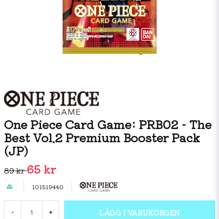
One Piece Card Game: PRB02 - The
Best Vol.2 Premium Booster Pack
(JP)
65 kr
89 kr
101519440
LÄGG I VARUKORGEN
-
+