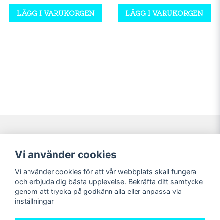
LÄGG I VARUKORGEN
LÄGG I VARUKORGEN
Navigering
Mitt konto
Vi använder cookies
Köpvillkor
Logga in
Vi använder cookies för att vår webbplats skall fungera
Nyheter!
Registrera dig
och erbjuda dig bästa upplevelse. Bekräfta ditt samtycke
Förbeställning
Glömt lösenord?
genom att trycka på godkänn alla eller anpassa via
inställningar
Sociala medier
Sweet Nerds