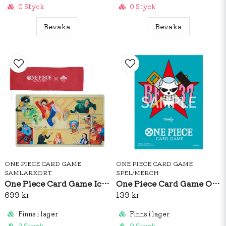
0 Styck
0 Styck
Bevaka
Bevaka
ONE PIECE CARD GAME
ONE PIECE CARD GAME
SAMLARKORT
SPEL/MERCH
One Piece Card Game Ichiban Kuji Playmat
One Piece Card Game Official Sleeves: Premium Matte Franky
699 kr
139 kr
Finns i lager
Finns i lager
2 Styck
9 Styck