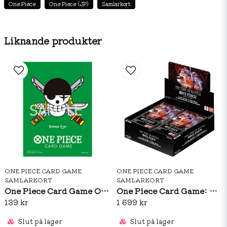
One Piece
One Piece (JP)
Samlarkort
över hela världen.
⚡ Perfekt som present, till booster-drafts eller för att
förstärka din egna lek.
Liknande produkter
Produktinformation
Språk: Japanska
Set: OP14
Innehåll: 1 Booster Pack
Kortsamling: One Piece Trading Card Game
ONE PIECE CARD GAME
ONE PIECE CARD GAME
SAMLARKORT
SAMLARKORT
One Piece Card Game Official Sleeves: Premium Matte Roronoa Zoro
One Piece Card Game: OP16 The Time Of Battle Booster Box (ENG)
139 kr
1 699 kr
Slut på lager
Slut på lager