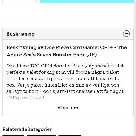
Beskrivning
Beskrivning av One Piece Card Game: OP14 - The
Azure Sea's Seven Booster Pack (JP)
One Piece TCG OP14 Booster Pack (Japanese) är det
perfekta valet för dig som vill öppna några paket
från den senaste expansionen utan att köpa en hel
box. Varje paket innehåller en mix av vanliga och
sällsynta kort – och självklart chansen att få något
riktigt exklusivt!
Visa mer
Höjdpunkter
🎴 Ett förseglat booster pack från OP14-setet.
✨ Chans på sällsynta och eftertraktade kort,
inklusive SR, SEC och specialartwork.
Relaterade kategorier
🏴‍☠️ Japansk originalversion – uppskattas av samlare