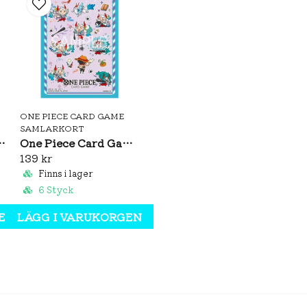
Språk: Japanska – officie
Releasedatum: 23 august
ONE PIECE CARD GAME
SAMLARKORT
Sleeves: Nefeltari Vivi Vol.5
One Piece Card Game Official Sleeves: Yamato Vol.15
139 kr
Finns i lager
6 Styck
EN
LÄGG I VARUKORGEN