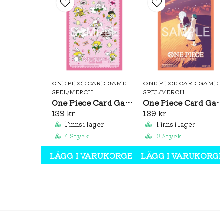
ONE PIECE CARD GAME
ONE PIECE CARD GAME
SPEL/MERCH
SPEL/MERCH
One Piece Card Game Official Sleeves: Carrot Vol.5
One Piece Card Game Official 
139 kr
139 kr
Finns i lager
Finns i lager
4 Styck
3 Styck
LÄGG I VARUKORGEN
LÄGG I VARUKORG