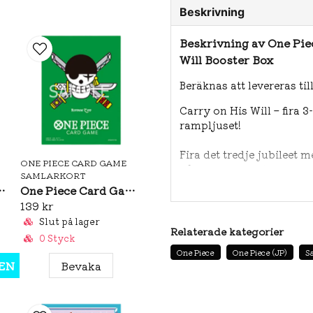
Beskrivning
Beskrivning av One Pie
Will Booster Box
Beräknas att levereras til
Carry on His Will – fira 3
rampljuset!
Fira det tredje jubileet 
ONE PIECE CARD GAME
officiella japanska boos
SAMLARKORT
ikoniska karaktärer från 
eeves: Premium Matte Nico Robin
One Piece Card Game Official Sleeves: Premium Matte Roronoa Zoro
turneringsspelare och fan
139 kr
Slut på lager
Produktdetaljer:
Relaterade kategorier
0 Styck
One Piece
One Piece (JP)
S
24 booster packs per box
EN
Bevaka
6 kort per pack (totalt 144