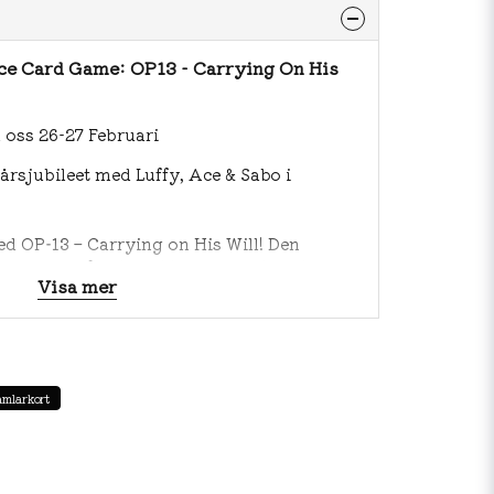
ce Card Game: OP13 - Carrying On His
l oss 26-27 Februari
-årsjubileet med Luffy, Ace & Sabo i
med OP‑13 – Carrying on His Will! Den
terboxen är fylld med kämparanda och
Visa mer
One Piece. Perfekt för samlare,
s som vill ha hela upplevelsen i ett paket.
amlarkort
 kort)