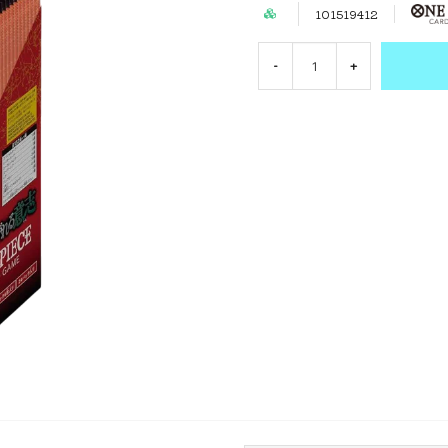
101519412
-
+