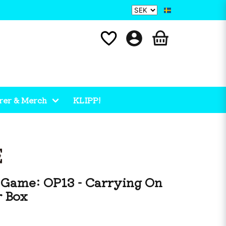
rer & Merch
KLIPP!
 Game: OP13 - Carrying On
r Box