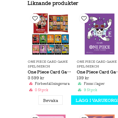
Liknande produkter
ONE PIECE CARD GAME
ONE PIECE CARD GAME
SPEL/MERCH
SPEL/MERCH
One Piece Card Game: Premium Card Collection Kumamoto Special
One Piece Card Game Official Sl
3 599 kr
139 kr
Förbeställningsvara
Finns i lager
0 Styck
9 Styck
Bevaka
LÄGG I VARUKORG