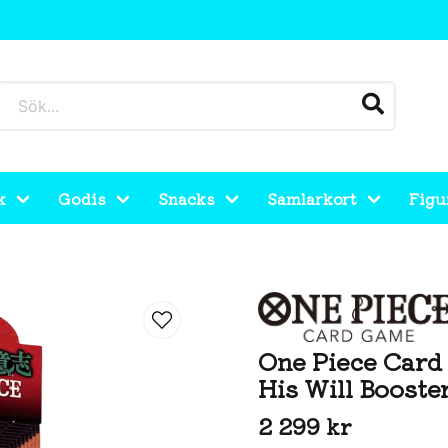
k
Godis
Snacks
Samlarkort
Figu
 On His Will Booster Box
One Piece Card
His Will Booste
2 299 kr