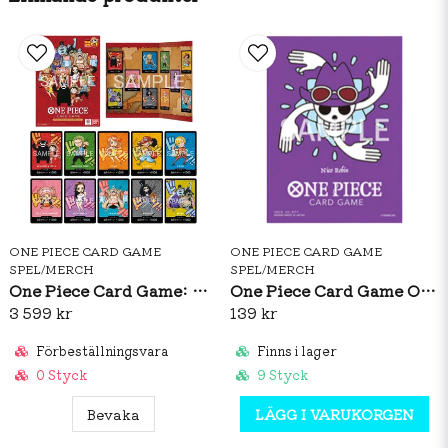
ONE PIECE CARD GAME
ONE PIECE CARD GAME
SPEL/MERCH
SPEL/MERCH
One Piece Card Game: Premium Card Collection Kumamoto Special
One Piece Card Game Official Sleeves: Premium Matte Nico Robin
3 599 kr
139 kr
Förbeställningsvara
Finns i lager
0 Styck
9 Styck
Bevaka
LÄGG I VARUKORGEN