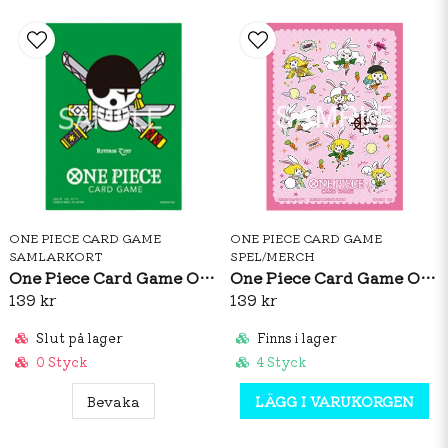
ONE PIECE CARD GAME
ONE PIECE CARD GAME
SAMLARKORT
SPEL/MERCH
One Piece Card Game Official Sleeves: Premium Matte Roronoa Zoro
One Piece Card Game Official Sleeves: Carrot Vol.5
139 kr
139 kr
Slut på lager
Finns i lager
0 Styck
4 Styck
Bevaka
LÄGG I VARUKORGEN