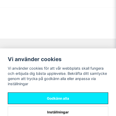
Navigering
Mitt konto
Vi använder cookies
Köpvillkor
Logga in
Vi använder cookies för att vår webbplats skall fungera
Nyheter!
Registrera dig
och erbjuda dig bästa upplevelse. Bekräfta ditt samtycke
Förbeställning
Glömt lösenord?
genom att trycka på godkänn alla eller anpassa via
inställningar
Sociala medier
Sweet Nerds
Facebook
© Copyright 2026
Godkänn alla
Instagram
Inställningar