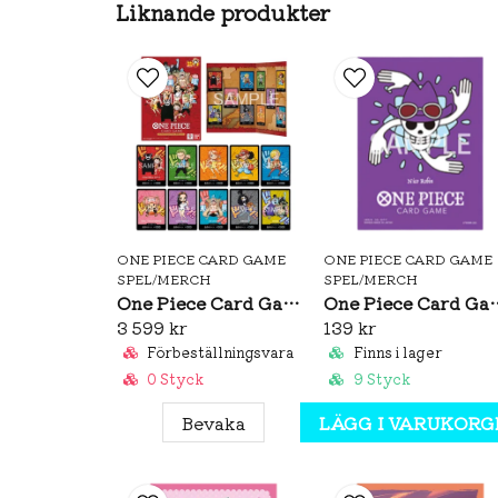
Liknande produkter
ONE PIECE CARD GAME
ONE PIECE CARD GAME
SPEL/MERCH
SPEL/MERCH
One Piece Card Game: Premium Card Collection Kumamoto Special
One Piece Card Game Official Sl
3 599 kr
139 kr
Förbeställningsvara
Finns i lager
0 Styck
9 Styck
Bevaka
LÄGG I VARUKORG