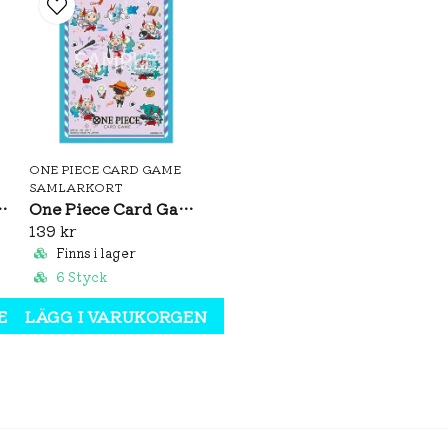
tidningsrelease i Japan
🏴‍☠️ Föreställer Nico Rob
🇯🇵 Japansk originalutgå
🎴 Ingår inte i boosters e
📈 Promo-kort från Saiky
samlarvärde
Detta är ett kort som oft
Produktinformation
ONE PIECE CARD GAME
Produkt: Promo Card
SAMLARKORT
Sleeves: Nefeltari Vivi Vol.5
One Piece Card Game Official Sleeves: Yamato Vol.15
Serie: One Piece Card G
Karaktär: Nico Robin
139 kr
Utgåva: Saikyo Jump – J
Finns i lager
Språk: Japanska
6 Styck
Typ: Tidningsexklusivt 
EN
LÄGG I VARUKORGEN
Perfekt för dig som…
Samlar på One Piece-pr
Fokuserar på karaktärss
Vill ha japanska kort som
Letar efter kort med beg
Sammanfattning