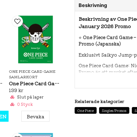
Beskrivning
Beskrivning av One Pi
January 2026 Promo
⭐
One Piece Card Game –
Promo (Japanska)
Exklusivt Saikyo Jump-
One Piece Card Game: N
ONE PIECE CARD GAME
Promo är ett mycket eft
SAMLARKORT
distribuerades exklusivt
eeves: Premium Matte Nico Robin
One Piece Card Game Official Sleeves: Premium Matte Roronoa Zoro
Kortet är inte tillgänglig
139 kr
blivit ett populärt objek
Slut på lager
Relaterade kategorier
Med fokus på unik artwor
0 Styck
klassiskt exempel på ett
One Piece
Singles/Promos
S
för spel.
EN
Bevaka
Varför detta kort är så ef
🌟 Exklusivt Saikyo Jump