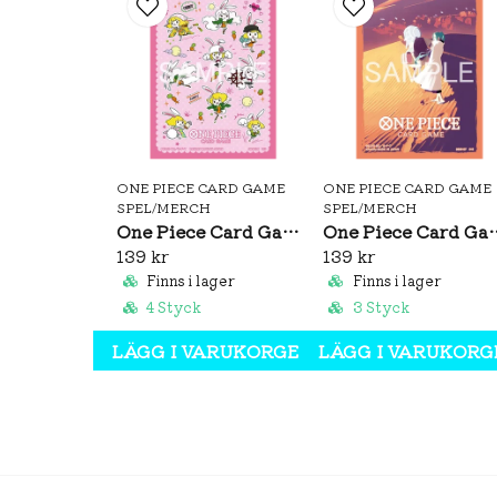
ONE PIECE CARD GAME
ONE PIECE CARD GAME
SPEL/MERCH
SPEL/MERCH
One Piece Card Game Official Sleeves: Carrot Vol.5
One Piece Card Game Official 
139 kr
139 kr
Finns i lager
Finns i lager
4 Styck
3 Styck
LÄGG I VARUKORGEN
LÄGG I VARUKORG