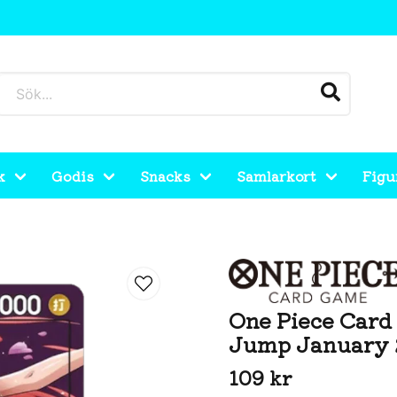
k
Godis
Snacks
Samlarkort
Figu
ikyo Jump January 2026 Promo
One Piece Card
Jump January 
109 kr