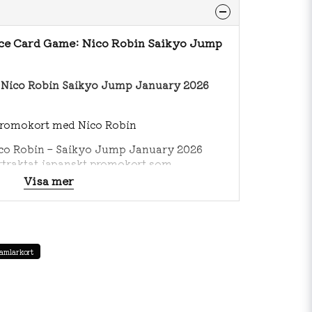
ece Card Game: Nico Robin Saikyo Jump
 Nico Robin Saikyo Jump January 2026
promokort med Nico Robin
ico Robin – Saikyo Jump January 2026
ertraktat japanskt promokort som
 via tidningen Saikyo Jump i januari 2026.
Visa mer
t i vanliga booster-set och har därför snabbt
t bland samlare världen över.
k och begränsad tillgång är detta ett
 promo-kort som köps för samlarvärde – inte
amlarkort
tertraktat
-promo – endast tillgängligt via