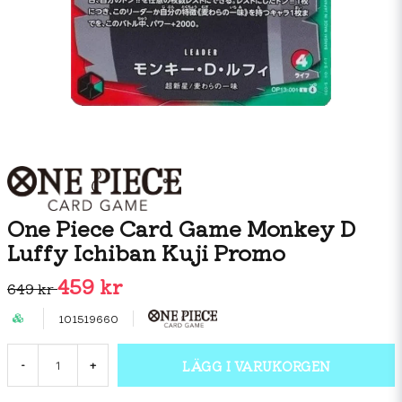
One Piece Card Game Monkey D
Luffy Ichiban Kuji Promo
459 kr
649 kr
101519660
LÄGG I VARUKORGEN
-
+