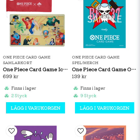
ONE PIECE CARD GAME
ONE PIECE CARD GAME
SAMLARKORT
SPEL/MERCH
One Piece Card Game Ichiban Kuji Playmat
One Piece Card Game Official Sleeves: Premium Matte Franky
699 kr
139 kr
Finns i lager
Finns i lager
2 Styck
9 Styck
LÄGG I VARUKORGEN
LÄGG I VARUKORGEN