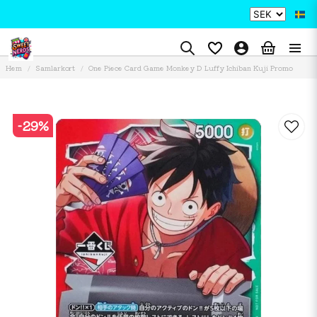
Hem
Samlarkort
One Piece Card Game Monkey D Luffy Ichiban Kuji Promo
-
29
%