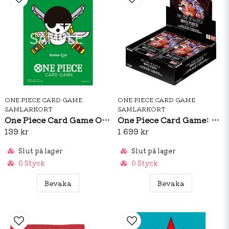
ONE PIECE CARD GAME
ONE PIECE CARD GAME
SAMLARKORT
SAMLARKORT
One Piece Card Game Official Sleeves: Premium Matte Roronoa Zoro
One Piece Card Game: OP16 The Time Of Battle Booster Box (ENG)
139 kr
1 699 kr
Slut på lager
Slut på lager
0 Styck
0 Styck
Bevaka
Bevaka