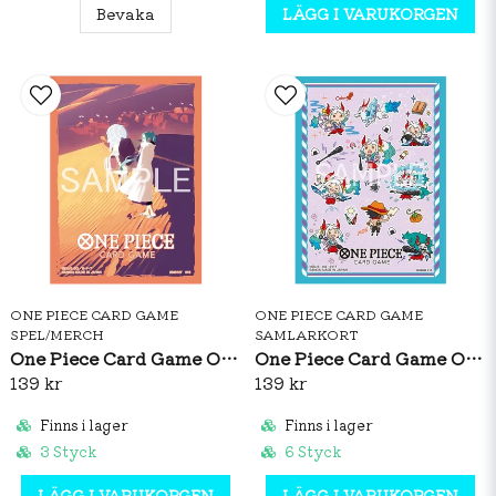
Bevaka
LÄGG I VARUKORGEN
ONE PIECE CARD GAME
ONE PIECE CARD GAME
SPEL/MERCH
SAMLARKORT
One Piece Card Game Official Sleeves: Nefeltari Vivi Vol.5
One Piece Card Game Official Sleeves: Yamato Vol.15
139 kr
139 kr
Finns i lager
Finns i lager
3 Styck
6 Styck
LÄGG I VARUKORGEN
LÄGG I VARUKORGEN