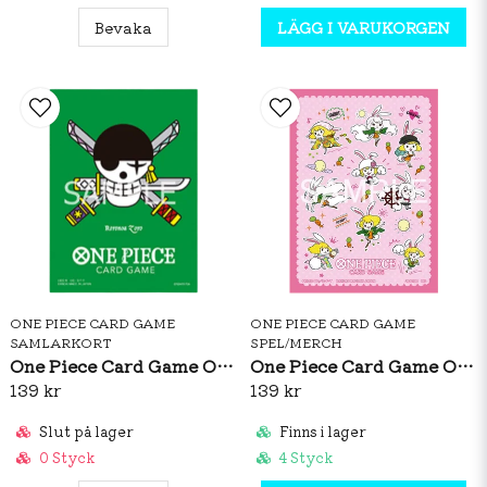
Bevaka
LÄGG I VARUKORGEN
ONE PIECE CARD GAME
ONE PIECE CARD GAME
SAMLARKORT
SPEL/MERCH
One Piece Card Game Official Sleeves: Premium Matte Roronoa Zoro
One Piece Card Game Official Sleeves: Carrot Vol.5
139 kr
139 kr
Slut på lager
Finns i lager
0 Styck
4 Styck