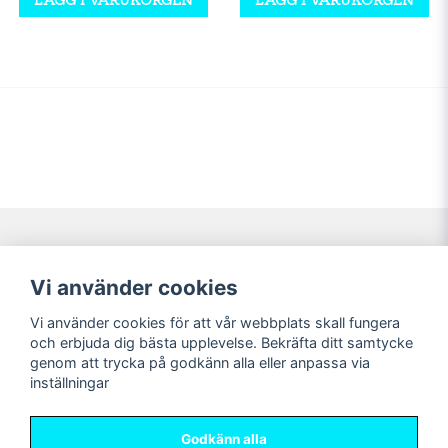
Navigering
Mitt konto
Vi använder cookies
Köpvillkor
Logga in
Vi använder cookies för att vår webbplats skall fungera
Nyheter!
Registrera dig
och erbjuda dig bästa upplevelse. Bekräfta ditt samtycke
Förbeställning
Glömt lösenord?
genom att trycka på godkänn alla eller anpassa via
inställningar
Sociala medier
Sweet Nerds
Facebook
© Copyright 2026
Godkänn alla