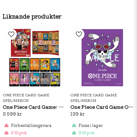
bilden.
Liknande produkter
ONE PIECE CARD GAME
ONE PIECE CARD GAME
SPEL/MERCH
SPEL/MERCH
One Piece Card Game: Premium Card Collection Kumamoto Special
One Piece Card Game Official Sleeves: Premium Matte Nico Robin
3 599 kr
139 kr
Förbeställningsvara
Finns i lager
0 Styck
9 Styck