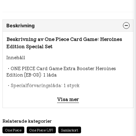
Beskrivning
Beskrivning av One Piece Card Game: Heroines
Edition Special Set
Innehåll
・ONE PIECE Card Game Extra Booster Heroines
Edition [EB-03]: 1 låda
・Specialförvaringslåda: 1 styck
・Specialkortfickor: 70 stycken
Visa mer
・Special Don‼-kort: 10 kort av varje typ (antingen
den vanliga versionen eller parallellversionen
kommer att inkluderas)
Relaterade kategorier
*Den faktiska produkten kan skilja sig något från
One Piece
One Piece (JP)
Samlarkort