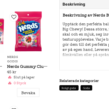
Beskrivning
Beskrivning av Nerds 
Upptäck den perfekta ba
Big Chewy! Dessa större, 
skal och en mjuk, seg in
texturupplevelse. Varje b
gör dem till det perfekta
av på egen hand. Leverera
filmkvällen eller på språn
NERDS
GODIS
Innehållsförteckning:
Dex
sters Theatrebox 85g
Nerds Gummy Clusters Rainbow (Bag) 85g
majsstärkelse, citronsyra,
45 kr
aromer, färgämnen (E102,
Slut på lager
(karnaubavax).
Relaterade kategorier
0 Styck
Roligt godis
Godis
Bevaka