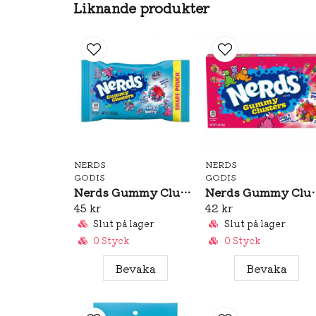
Liknande produkter
NERDS
NERDS
GODIS
GODIS
Nerds Gummy Clusters Very Berry 85g
Nerds Gummy Clu
45 kr
42 kr
Slut på lager
Slut på lager
0 Styck
0 Styck
Bevaka
Bevaka