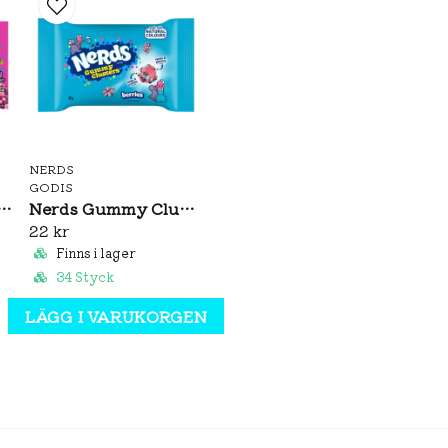
NERDS
GODIS
e & Strawberry Theatre Box 141g
Nerds Gummy Clusters Berries 45g
22 kr
Finns i lager
34 Styck
LÄGG I VARUKORGEN