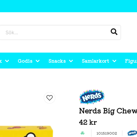
k
Godis
Snacks
Samlarkort
Figu
Nerds Big Chew
42 kr
101519002