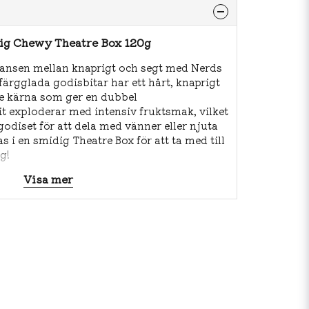
Big Chewy Theatre Box 120g
lansen mellan knaprigt och segt med Nerds
färgglada godisbitar har ett hårt, knaprigt
re kärna som ger en dubbel
it exploderar med intensiv fruktsmak, vilket
 godiset för att dela med vänner eller njuta
s i en smidig Theatre Box för att ta med till
g!
Visa mer
tros, socker, glukossirap, modifierad
 maltodextrin, naturliga och artificiella
 E110, E129, E133), glansmedel