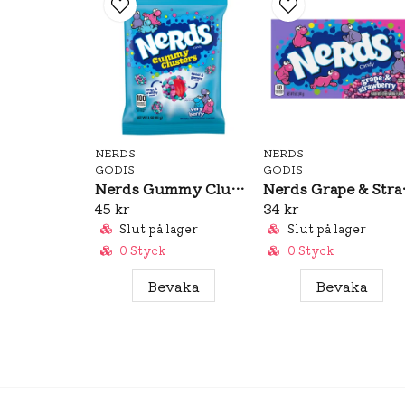
NERDS
NERDS
GODIS
GODIS
Nerds Gummy Clusters Very Berry (Bag) 85g
Nerds Grap
45 kr
34 kr
Slut på lager
Slut på lager
0 Styck
0 Styck
Bevaka
Bevaka