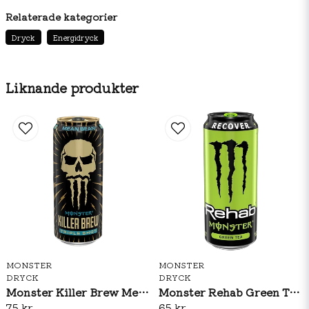
(E330), taurin (0,4%), surhetsreglerande medel (E331),
Relaterade kategorier
aromer, panax-ginsengrotsexrakt (0,08%),
Dryck
Energidryck
konserveringsmedel (E202, E211), L-karnitin, L-tartrat
(0,04%), koffein (0,03%), sötningsmedel (E955, E960),
Vitaminer (B3, B6, B2, B12), natriumklorid, inositol,
Liknande produkter
guaranfrösextrakt (0,002%), färg (E110, E129),
maltodextrin. Innehåller AZO-färgämnen som kan ha
negativ effekt på barns beteende och koncentration. Hög
Koffeinhalt, ej för barn, gravida eller ammande kvinnor.
MONSTER
MONSTER
DRYCK
DRYCK
Monster Killer Brew Mean Bean 437ml
Monster Rehab Green Tea 458ml
75 kr
65 kr