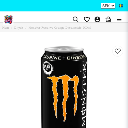
Hem
Dryck
Monster Reserve Orange Dreamsicle 500ml