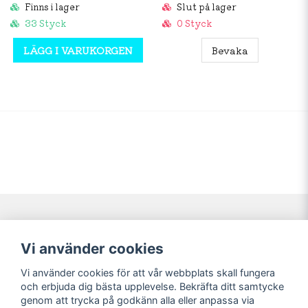
Finns i lager
Slut på lager
33 Styck
0 Styck
LÄGG I VARUKORGEN
Bevaka
Navigering
Mitt konto
Vi använder cookies
Köpvillkor
Logga in
Vi använder cookies för att vår webbplats skall fungera
Nyheter!
Registrera dig
och erbjuda dig bästa upplevelse. Bekräfta ditt samtycke
Förbeställning
Glömt lösenord?
genom att trycka på godkänn alla eller anpassa via