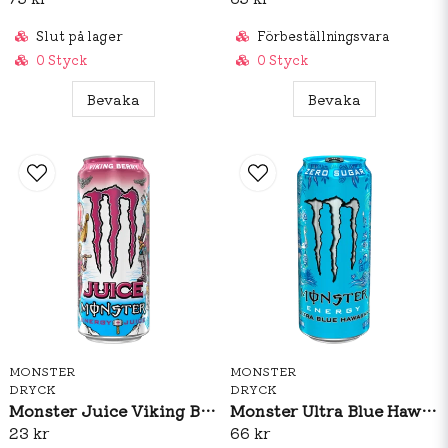
Slut på lager
Förbeställningsvara
0 Styck
0 Styck
Bevaka
Bevaka
MONSTER
MONSTER
DRYCK
DRYCK
Monster Juice Viking Berry 500ml
Monster Ultra Blue Hawaiian 473ml
23 kr
66 kr