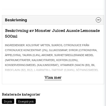
Beskrivning
Beskrivning av Monster Juiced Aussie Lemonade
500ml
INGREDIENSER: KOLSYRAT VATTEN, SUKROS, CITRONJUICE FRÅN
CITRONJUICE KONCENTRAT (2%), GLUKOSSIRAP, SYROR (CITRONSYRA,
ÄPPELSYRA), TAURIN (0,4%), AROMER, SURHETSREGLERANDE MEDEL
(NATRIUMCITRATER, KALIUMCITRATER), KOFFEIN (0,03%),
KONSERVERINGSMEDEL (KALIUMSORBAT), VITAMINER (NIACIN (B3), B6,
RIBOFLAVIN (B2), B12), L-KARNITIN L-TARTRAT (0,004%), SÖTNINGSMEDEL
(SUKRALOS), INOSITOL. HÖG KOFFEINHALT. REKOMMENDERAS EJ FÖR
Visa mer
BARN OCH GRAVIDA ELLER AMMANDE KVINNOR, ELLER PERSONER SOM ÄR
KÄNSLIGA FÖR KOFFEIN (32 MG/100 ML).
Relaterade kategorier
Dryck
Energidryck