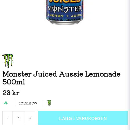
Monster Juiced Aussie Lemonade
500ml
23 kr
101518577
LÄGG I VARUKORGEN
-
+