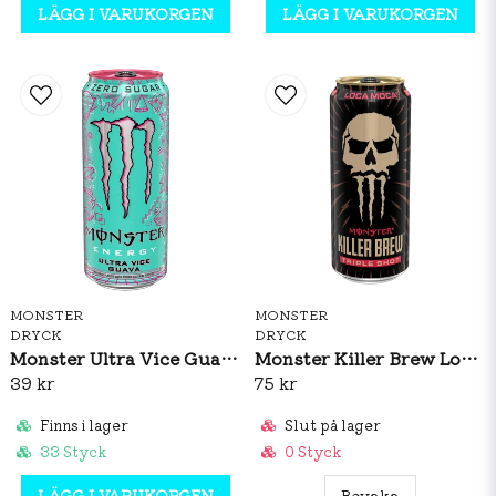
LÄGG I VARUKORGEN
LÄGG I VARUKORGEN
MONSTER
MONSTER
DRYCK
DRYCK
Monster Ultra Vice Guava 473ml
Monster Killer Brew Loca Moca 437ml
39 kr
75 kr
Finns i lager
Slut på lager
33 Styck
0 Styck
LÄGG I VARUKORGEN
Bevaka