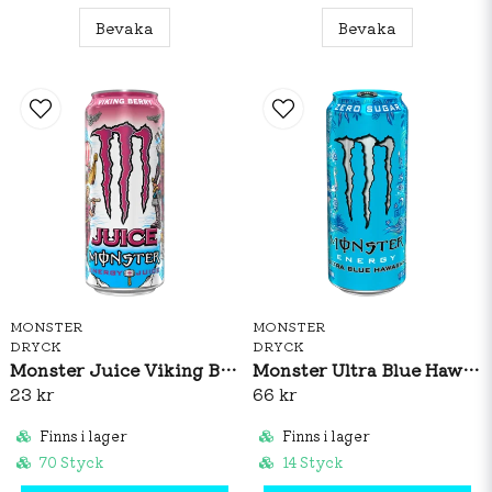
Bevaka
Bevaka
MONSTER
MONSTER
DRYCK
DRYCK
Monster Juice Viking Berry 500ml
Monster Ultra Blue Hawaiian 473ml
23 kr
66 kr
Finns i lager
Finns i lager
70 Styck
14 Styck