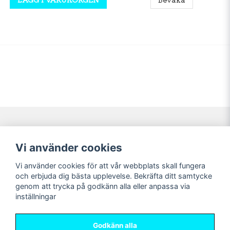
Navigering
Mitt konto
Vi använder cookies
Köpvillkor
Logga in
Vi använder cookies för att vår webbplats skall fungera
Nyheter!
Registrera dig
och erbjuda dig bästa upplevelse. Bekräfta ditt samtycke
Förbeställning
Glömt lösenord?
genom att trycka på godkänn alla eller anpassa via
inställningar
Sociala medier
Sweet Nerds
Facebook
© Copyright 2026
Godkänn alla