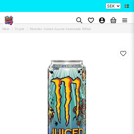
Hem
Dryck
Monster Juiced Aussie Lemonade 500ml