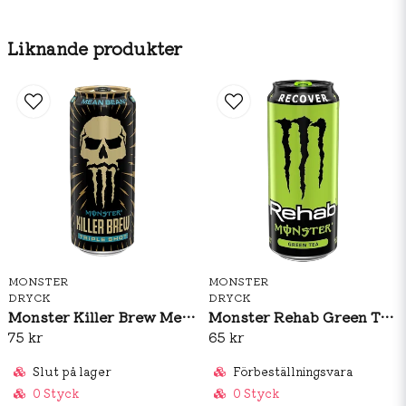
Liknande produkter
MONSTER
MONSTER
DRYCK
DRYCK
Monster Killer Brew Mean Bean 437ml
Monster Rehab Green Tea 458ml
75 kr
65 kr
Slut på lager
Förbeställningsvara
0 Styck
0 Styck