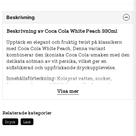
Beskrivning
Beskrivning av Coca Cola White Peach 330ml
Upptäck en elegant och fruktig twist på klassikern
med Coca Cola White Peach. Denna variant
kombinerar den ikoniska Coca Cola-smaken med den
delikata sötman av vit persika, vilket ger en
sofistikerad och uppfriskande dryckupplevelse.
Innehållsförteckning:
Kolsyrat vatten, socker,
färgämne (karamell E150d), syra (fosforsyra),
Visa mer
naturliga aromer (vit persika), koffein.
Relaterade kategorier
Dryck
Läsk