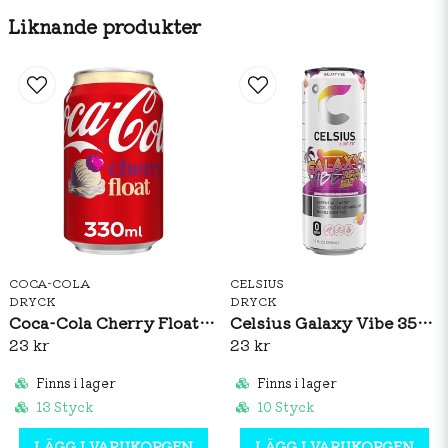
Liknande produkter
COCA-COLA
CELSIUS
DRYCK
DRYCK
Coca-Cola Cherry Float 330ml
Celsius Galaxy Vibe 355ml
23 kr
23 kr
Finns i lager
Finns i lager
13 Styck
10 Styck
LÄGG I VARUKORGEN
LÄGG I VARUKORGEN