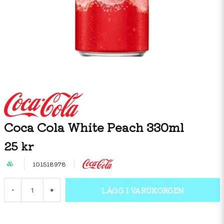
Coca Cola White Peach 330ml
25 kr
101518978
LÄGG I VARUKORGEN
-
+