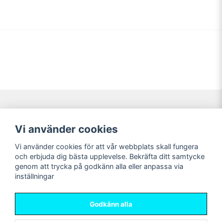
Navigering
Mitt konto
Vi använder cookies
Köpvillkor
Logga in
Vi använder cookies för att vår webbplats skall fungera
Nyheter!
Registrera dig
och erbjuda dig bästa upplevelse. Bekräfta ditt samtycke
Förbeställning
Glömt lösenord?
genom att trycka på godkänn alla eller anpassa via
inställningar
Sociala medier
Sweet Nerds
Facebook
© Copyright 2026
Godkänn alla
Instagram