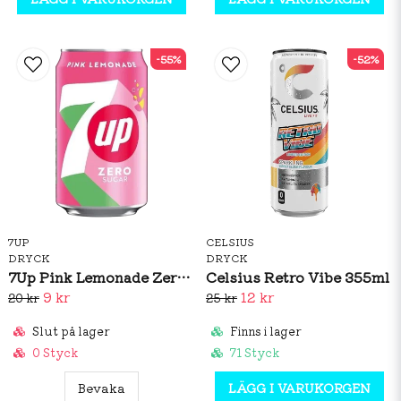
-55%
-52%
7UP
CELSIUS
DRYCK
DRYCK
7Up Pink Lemonade Zero 330ml (BF: 02/2026)
Celsius Retro Vibe 355ml
9 kr
12 kr
20 kr
25 kr
Slut på lager
Finns i lager
0 Styck
71 Styck
Bevaka
LÄGG I VARUKORGEN