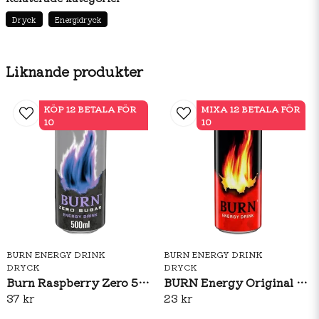
aromer, koffein, inositol, vitaminer (niacin,
pantotensyra, B6, B12) och guaranafröextrakt.
Dryck
Energidryck
Näringsvärde per 100ml Energi 263kj/62kcal Fett 0g
Varav mättat fett 0g Kolhydrat 16g Varav sockerarter
Liknande produkter
15g Protein 0g Salt 0,05g
Rekomenderas ej för barn och ammande eller
KÖP 12 BETALA FÖR
MIXA 12 BETALA FÖR
gravida kvinnor Högkoffeinhalt 32mg/100ml.
10
10
BURN ENERGY DRINK
BURN ENERGY DRINK
DRYCK
DRYCK
Burn Raspberry Zero 500ml
BURN Energy Original 250ml
37 kr
23 kr