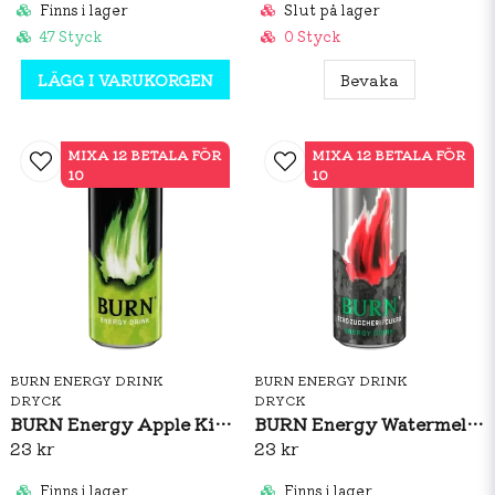
Finns i lager
Slut på lager
47 Styck
0 Styck
LÄGG I VARUKORGEN
Bevaka
MIXA 12 BETALA FÖR
MIXA 12 BETALA FÖR
10
10
BURN ENERGY DRINK
BURN ENERGY DRINK
DRYCK
DRYCK
BURN Energy Apple Kiwi 250ml
BURN Energy Watermelon Zero 250ml
23 kr
23 kr
Finns i lager
Finns i lager