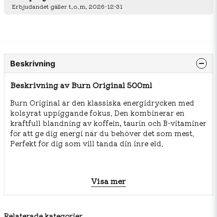
Erbjudandet gäller t.o.m. 2026-12-31
Beskrivning
Beskrivning av Burn Original 500ml
Burn Original är den klassiska energidrycken med
kolsyrat uppiggande fokus. Den kombinerar en
kraftfull blandning av koffein, taurin och B‑vitaminer
för att ge dig energi när du behöver det som mest.
Perfekt för dig som vill tända din inre eld.
Ingredienser: kolsyrat vatten, socker, syra
Visa mer
(citronsyra), taurin, surhetsreglerande medel
(natriumcitrat), konserveringsmedel (kaliumsorbat,
natriumbensoat), färgämne (karamellfärg E150d),
Relaterade kategorier