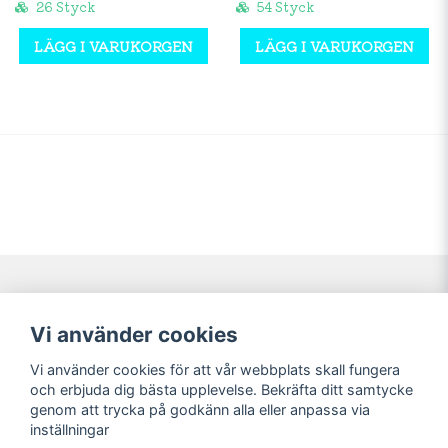
26 Styck
54 Styck
LÄGG I VARUKORGEN
LÄGG I VARUKORGEN
Navigering
Mitt konto
Vi använder cookies
Köpvillkor
Logga in
Vi använder cookies för att vår webbplats skall fungera
Nyheter!
Registrera dig
och erbjuda dig bästa upplevelse. Bekräfta ditt samtycke
Förbeställning
Glömt lösenord?
genom att trycka på godkänn alla eller anpassa via
inställningar
Sociala medier
Sweet Nerds