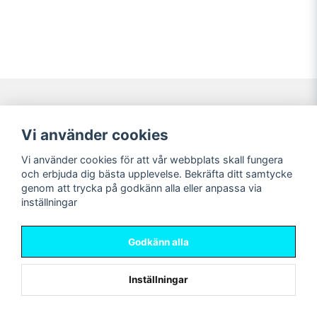
Navigering
Mitt konto
Vi använder cookies
Köpvillkor
Logga in
Vi använder cookies för att vår webbplats skall fungera
Nyheter!
Registrera dig
och erbjuda dig bästa upplevelse. Bekräfta ditt samtycke
Förbeställning
Glömt lösenord?
genom att trycka på godkänn alla eller anpassa via
inställningar
Sociala medier
Sweet Nerds
Facebook
© Copyright 2026
Godkänn alla
Instagram
Inställningar
Powered by Nyehandel AB