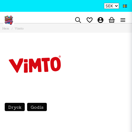
Hem
Vimto
Dryck
Godis