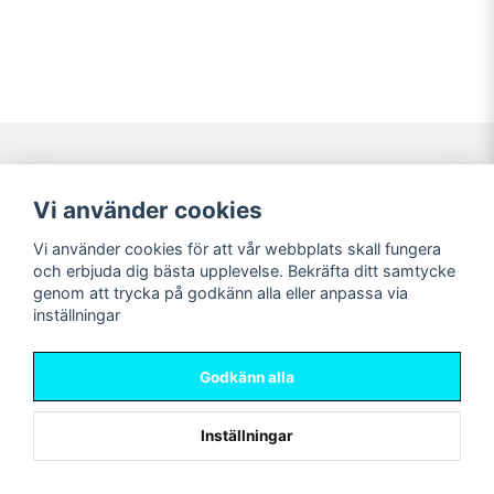
Navigering
Mitt konto
Vi använder cookies
Köpvillkor
Logga in
Vi använder cookies för att vår webbplats skall fungera
Nyheter!
Registrera dig
och erbjuda dig bästa upplevelse. Bekräfta ditt samtycke
Förbeställning
Glömt lösenord?
genom att trycka på godkänn alla eller anpassa via
inställningar
Sociala medier
Sweet Nerds
Facebook
© Copyright 2026
Godkänn alla
Instagram
Inställningar
Powered by Nyehandel AB