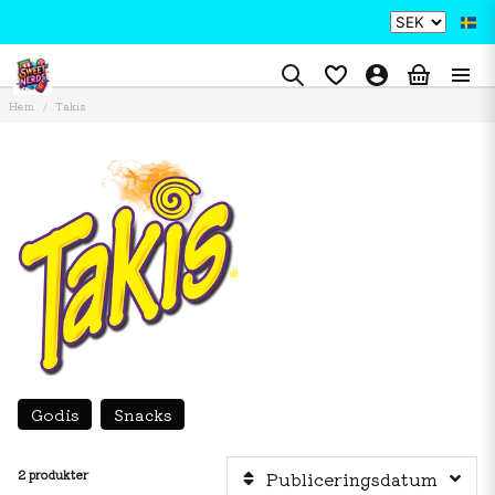
Hem
Takis
Godis
Snacks
2 produkter
Publiceringsdatum