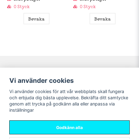
0 Styck
0 Styck
Bevaka
Bevaka
Navigering
Mitt konto
Vi använder cookies
Köpvillkor
Logga in
Vi använder cookies för att vår webbplats skall fungera
Nyheter!
Registrera dig
och erbjuda dig bästa upplevelse. Bekräfta ditt samtycke
Förbeställning
Glömt lösenord?
genom att trycka på godkänn alla eller anpassa via
inställningar
Sociala medier
Sweet Nerds
Facebook
© Copyright 2026
Godkänn alla
Instagram