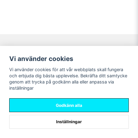
Navigering
Mitt konto
Vi använder cookies
Köpvillkor
Logga in
Vi använder cookies för att vår webbplats skall fungera
Nyheter!
Registrera dig
och erbjuda dig bästa upplevelse. Bekräfta ditt samtycke
Förbeställning
Glömt lösenord?
genom att trycka på godkänn alla eller anpassa via
inställningar
Sociala medier
Sweet Nerds
Facebook
© Copyright 2026
Godkänn alla
Instagram
Inställningar
Powered by Nyehandel AB