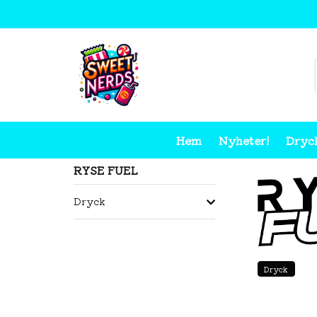
Hem
Nyheter!
Dryc
Hem
Ryse Fuel
RYSE FUEL
Dryck
Dryck