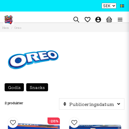
Hem
Oreo
Godis
Snacks
2 produkter
Publiceringsdatum
-28%