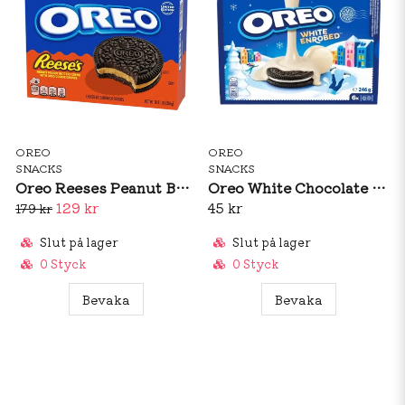
OREO
OREO
SNACKS
SNACKS
Oreo Reeses Peanut Buttery Creme Chocolate Sandwich Cookies 306g
Oreo White Chocolate Enrobed 246g
129 kr
45 kr
179 kr
Slut på lager
Slut på lager
0 Styck
0 Styck
Bevaka
Bevaka