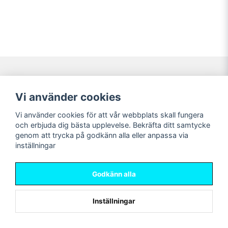
Navigering
Mitt konto
Vi använder cookies
Köpvillkor
Logga in
Vi använder cookies för att vår webbplats skall fungera
Nyheter!
Registrera dig
och erbjuda dig bästa upplevelse. Bekräfta ditt samtycke
Förbeställning
Glömt lösenord?
genom att trycka på godkänn alla eller anpassa via
inställningar
Sociala medier
Sweet Nerds
Facebook
© Copyright 2026
Godkänn alla
Instagram
Inställningar
Powered by Nyehandel AB