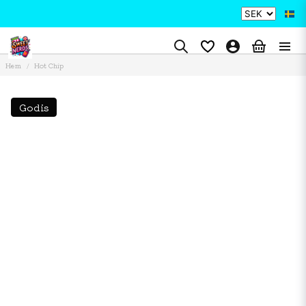
Hem
Hot Chip
Godis