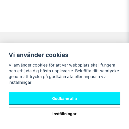
Navigering
Mitt konto
Vi använder cookies
Köpvillkor
Logga in
Vi använder cookies för att vår webbplats skall fungera
Nyheter!
Registrera dig
och erbjuda dig bästa upplevelse. Bekräfta ditt samtycke
Förbeställning
Glömt lösenord?
genom att trycka på godkänn alla eller anpassa via
inställningar
Sociala medier
Sweet Nerds
Facebook
© Copyright 2026
Godkänn alla
Instagram
Inställningar
Powered by Nyehandel AB