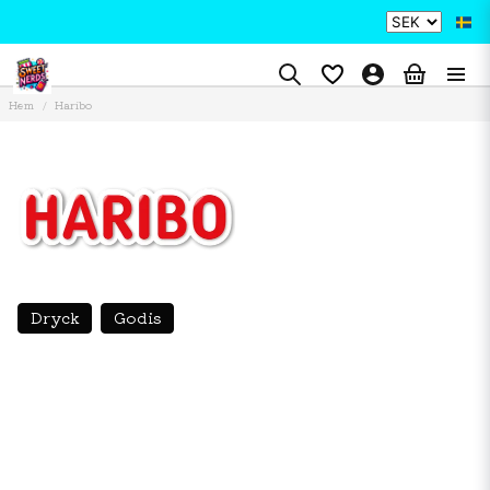
Hem
Haribo
Dryck
Godis