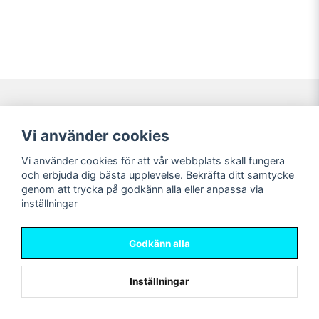
Navigering
Mitt konto
Vi använder cookies
Köpvillkor
Logga in
Vi använder cookies för att vår webbplats skall fungera
Nyheter!
Registrera dig
och erbjuda dig bästa upplevelse. Bekräfta ditt samtycke
Förbeställning
Glömt lösenord?
genom att trycka på godkänn alla eller anpassa via
inställningar
Sociala medier
Sweet Nerds
Facebook
© Copyright 2026
Godkänn alla
Instagram
Inställningar
Powered by Nyehandel AB