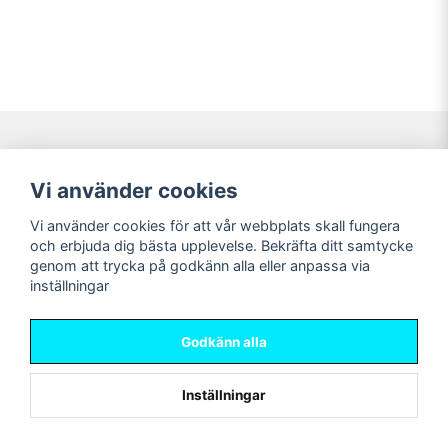
Navigering
Mitt konto
Vi använder cookies
Köpvillkor
Logga in
Vi använder cookies för att vår webbplats skall fungera
Nyheter!
Registrera dig
och erbjuda dig bästa upplevelse. Bekräfta ditt samtycke
Förbeställning
Glömt lösenord?
genom att trycka på godkänn alla eller anpassa via
inställningar
Sociala medier
Sweet Nerds
Facebook
© Copyright 2026
Godkänn alla
Instagram
Inställningar
Powered by Nyehandel AB