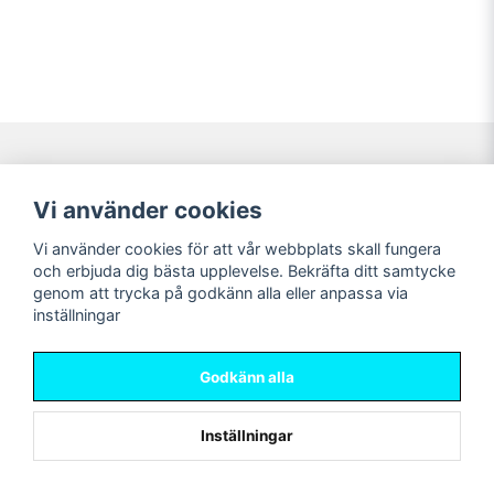
Navigering
Mitt konto
Vi använder cookies
Köpvillkor
Logga in
Vi använder cookies för att vår webbplats skall fungera
Nyheter!
Registrera dig
och erbjuda dig bästa upplevelse. Bekräfta ditt samtycke
Förbeställning
Glömt lösenord?
genom att trycka på godkänn alla eller anpassa via
inställningar
Sociala medier
Sweet Nerds
Facebook
© Copyright 2026
Godkänn alla
Instagram
Inställningar
Powered by Nyehandel AB