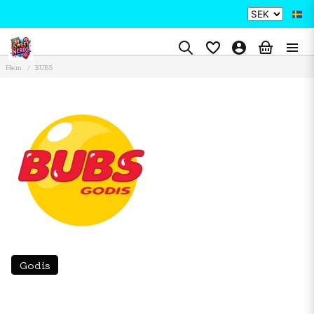
Hem
BUBS
Godis