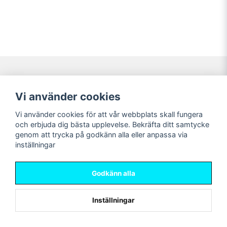
Navigering
Mitt konto
Vi använder cookies
Köpvillkor
Logga in
Vi använder cookies för att vår webbplats skall fungera
Nyheter!
Registrera dig
och erbjuda dig bästa upplevelse. Bekräfta ditt samtycke
Förbeställning
Glömt lösenord?
genom att trycka på godkänn alla eller anpassa via
inställningar
Sociala medier
Sweet Nerds
Facebook
© Copyright 2026
Godkänn alla
Instagram
Inställningar
Powered by Nyehandel AB